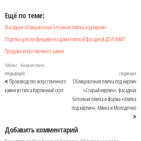
Ещё по теме:
Фасадная облицовочная бетонная плитка под кирпич
Отделка цоколя фундамента дома плиткой фасадной ДОЛОМИТ
Продажа искусственного камня
Рубрика
Фасадная плитка
Навигация по записям
Предыдущая запись
ПРЕДЫДУЩИЙ
СЛЕДУЮЩАЯ
Сл
Производство искусственного
Облицовочная плитка под кирпич
камня из гипса Кирпичный скол
«Старый кирпич», фасадная
бетонная плитка и форма «плитка
под кирпич», Минск и Молодечно
Добавить комментарий