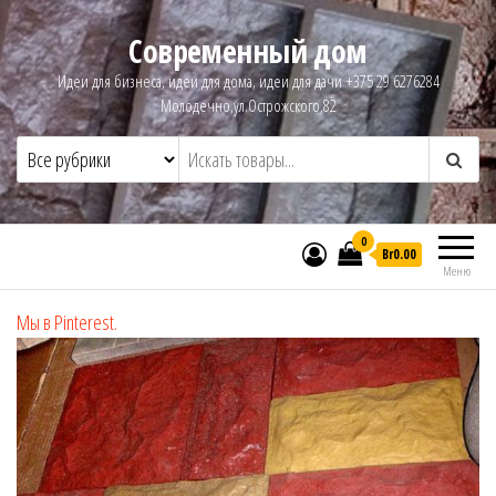
Современный дом
Идеи для бизнеса, идеи для дома, идеи для дачи +375 29 6276284
Молодечно,ул.Острожского,82
0
Br0.00
Меню
Мы в Pinterest.