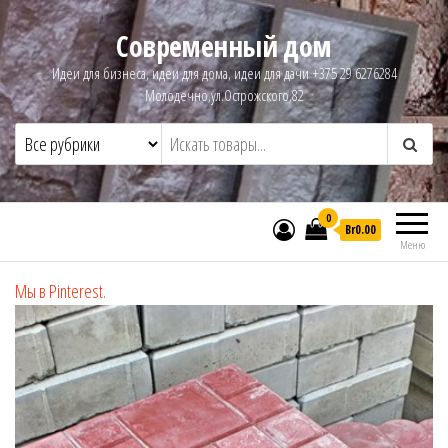
Современный дом
Идеи для бизнеса, идеи для дома, идеи для дачи +375 29 6276284
Молодечно,ул.Острожского,82
0
Br0.00
Меню
Мы в Pinterest.