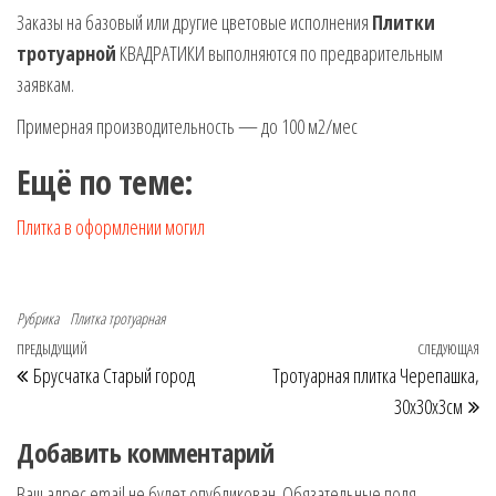
Заказы на базовый или другие цветовые исполнения
Плитки
тротуарной
КВАДРАТИКИ выполняются по предварительным
заявкам.
Примерная производительность — до 100 м2/мес
Ещё по теме:
Плитка в оформлении могил
Рубрика
Плитка тротуарная
Навигация по записям
Предыдущая запись
ПРЕДЫДУЩИЙ
СЛЕДУЮЩАЯ
Сл
Брусчатка Старый город
Тротуарная плитка Черепашка,
30х30х3см
Добавить комментарий
Ваш адрес email не будет опубликован.
Обязательные поля